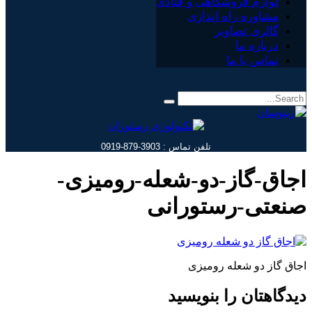
لوازم فروشگاهی و قنادی
مشاوره راه اندازی
گالری تصاویر
درباره ما
تماس با ما
تلفن تماس : 3903-879-0919
اجاق-گاز-دو-شعله-رومیزی-
صنعتی-رستورانی
اجاق گاز دو شعله رومیزی
دیدگاهتان را بنویسید