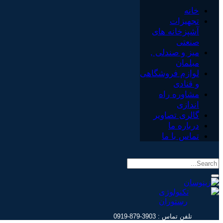
خانه
تجهیزات
آشپزخانه های
صنعتی
میز و صندلی ,
مبلمان
لوازم فروشگاهی
و قنادی
مشاوره راه
اندازی
گالری تصاویر
درباره ما
تماس با ما
تلفن تماس : 3903-879-0919