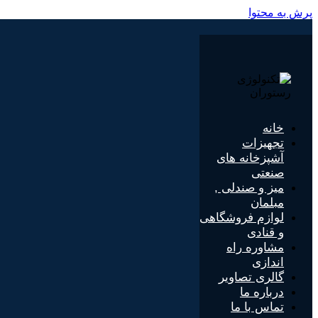
پرش به محتوا
خانه
تجهیزات
آشپزخانه های
صنعتی
میز و صندلی ,
مبلمان
لوازم فروشگاهی
و قنادی
مشاوره راه
اندازی
گالری تصاویر
درباره ما
تماس با ما