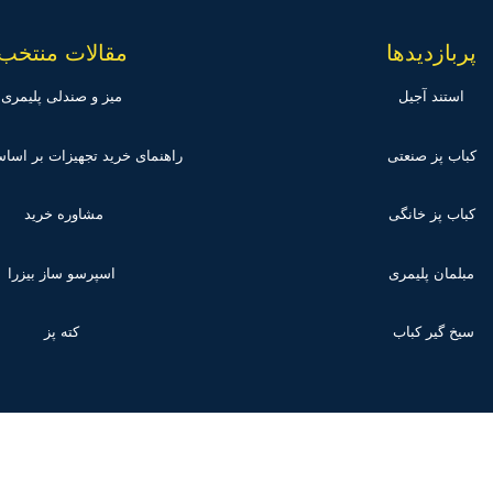
پربازدیدها
مقالات منتخب
استند آجیل
میز و صندلی پلیمری
کباب پز صنعتی
راهنمای خرید تجهیزات بر اس
کباب پز خانگی
مشاوره خرید
مبلمان پلیمری
اسپرسو ساز بیزرا
سیخ گیر کباب
کته پز