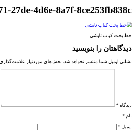
71-27de-4d6e-8a7f-8ce253fb838c
خط پخت کباب تابشی
دیدگاهتان را بنویسید
نشانی ایمیل شما منتشر نخواهد شد.
بخش‌های موردنیاز علامت‌گذاری 
دیدگاه
*
نام
*
ایمیل
*