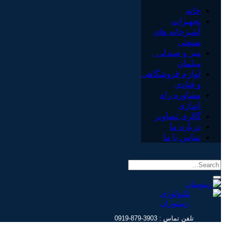
خانه
تجهیزات
آشپزخانه های
صنعتی
میز و صندلی ,
مبلمان
لوازم فروشگاهی
و قنادی
مشاوره راه
اندازی
گالری تصاویر
درباره ما
تماس با ما
تلفن تماس : 3903-879-0919