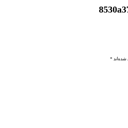
8530a3
شده‌اند
*