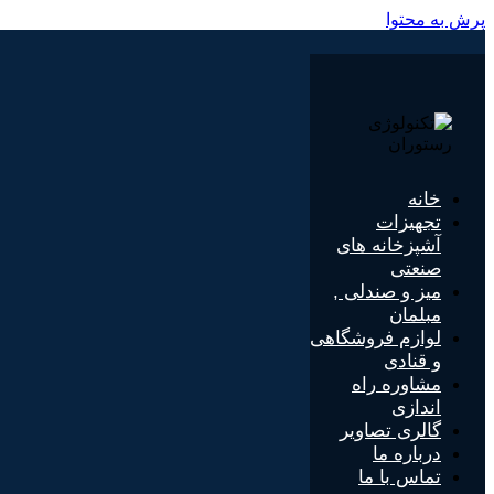
پرش به محتوا
خانه
تجهیزات
آشپزخانه های
صنعتی
میز و صندلی ,
مبلمان
لوازم فروشگاهی
و قنادی
مشاوره راه
اندازی
گالری تصاویر
درباره ما
تماس با ما