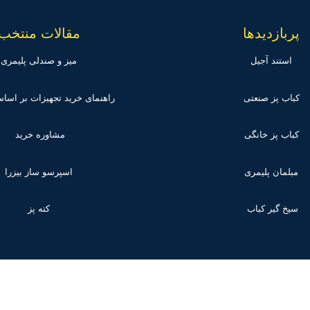
پربازدیدها
مقالات منتخب
استند آجیل
میز و صندلی پلیمری
کباب پز صنعتی
راهنمای خرید تجهیزات بر اس
کباب پز خانگی
مشاوره خرید
مبلمان پلیمری
اسپرسو ساز بیزرا
سیخ گیر کباب
کته پز