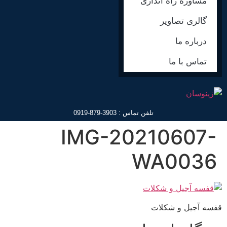
مشاوره راه اندازی
گالری تصاویر
درباره ما
تماس با ما
تلفن تماس : 3903-879-0919
IMG-20210607-
WA0036
قفسه آجیل و شکلات