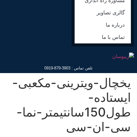
مشاوره راه اندازی
گالری تصاویر
درباره ما
تماس با ما
تلفن تماس : 3903-879-0919
یخچال-ویترینی-مکعبی-
ایستاده-
طول150سانتیمتر-نما-
سی-ان-سی