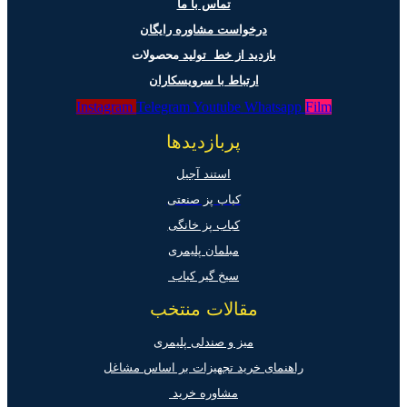
تماس با ما
درخواست مشاوره رایگان
بازدید از خط تولید
محصولات
ارتباط با سرویسکاران
Instagram
Telegram
Youtube
Whatsapp
Film
پربازدیدها
استند آجیل
کباب پز صنعتی
کباب پز خانگی
مبلمان پلیمری
سیخ گیر کباب
مقالات منتخب
میز و صندلی پلیمری
راهنمای خرید تجهیزات بر اساس مشاغل
مشاوره خرید