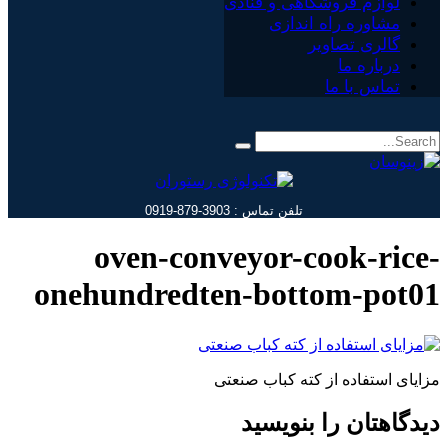
لوازم فروشگاهی و قنادی
مشاوره راه اندازی
گالری تصاویر
درباره ما
تماس با ما
تلفن تماس : 3903-879-0919
oven-conveyor-cook-rice-
onehundredten-bottom-pot01
مزایای استفاده از کته کباب صنعتی
دیدگاهتان را بنویسید