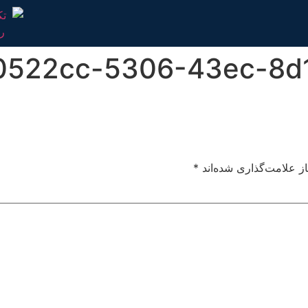
0522cc-5306-43ec-8d
ز علامت‌گذاری شده‌اند
*