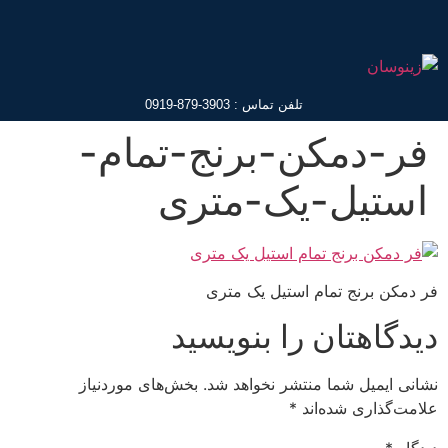
تلفن تماس : 3903-879-0919
فر-دمکن-برنج-تمام-
استیل-یک-متری
فر دمکن برنج تمام استیل یک متری
دیدگاهتان را بنویسید
نشانی ایمیل شما منتشر نخواهد شد.
بخش‌های موردنیاز
علامت‌گذاری شده‌اند
*
دیدگاه
*