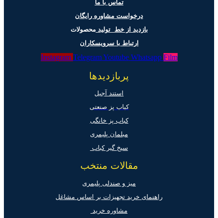
تماس با ما
درخواست مشاوره رایگان
بازدید از خط تولید
محصولات
ارتباط با سرویسکاران
Instagram
Telegram
Youtube
Whatsapp
Film
پربازدیدها
استند آجیل
کباب پز صنعتی
کباب پز خانگی
مبلمان پلیمری
سیخ گیر کباب
مقالات منتخب
میز و صندلی پلیمری
راهنمای خرید تجهیزات بر اساس مشاغل
مشاوره خرید