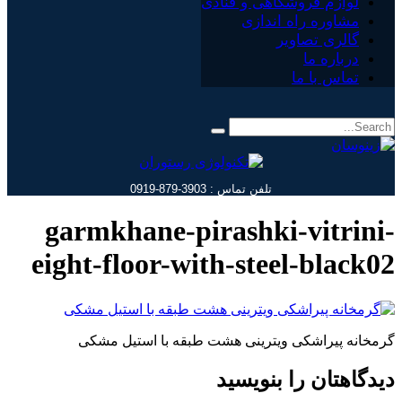
لوازم فروشگاهی و قنادی
مشاوره راه اندازی
گالری تصاویر
درباره ما
تماس با ما
تلفن تماس : 3903-879-0919
garmkhane-pirashki-vitrini-
eight-floor-with-steel-black02
گرمخانه پیراشکی ویترینی هشت طبقه با استیل مشکی
دیدگاهتان را بنویسید