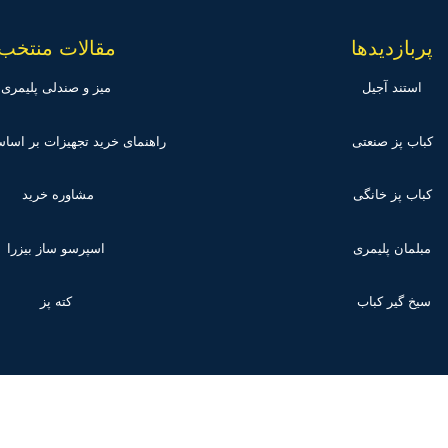
پربازدیدها
مقالات منتخب
استند آجیل
میز و صندلی پلیمری
کباب پز صنعتی
راهنمای خرید تجهیزات بر اس
کباب پز خانگی
مشاوره خرید
مبلمان پلیمری
اسپرسو ساز بیزرا
سیخ گیر کباب
کته پز