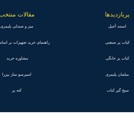
پربازدیدها
مقالات منتخب
استند آجیل
میز و صندلی پلیمری
کباب پز صنعتی
راهنمای خرید تجهیزات بر اس
کباب پز خانگی
مشاوره خرید
مبلمان پلیمری
اسپرسو ساز بیزرا
سیخ گیر کباب
کته پز