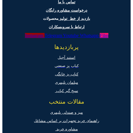
تماس با ما
درخواست مشاوره رایگان
بازدید از خط تولید
محصولات
ارتباط با سرویسکاران
Instagram
Telegram
Youtube
Whatsapp
Film
پربازدیدها
استند آجیل
کباب پز صنعتی
کباب پز خانگی
مبلمان پلیمری
سیخ گیر کباب
مقالات منتخب
میز و صندلی پلیمری
راهنمای خرید تجهیزات بر اساس مشاغل
مشاوره خرید