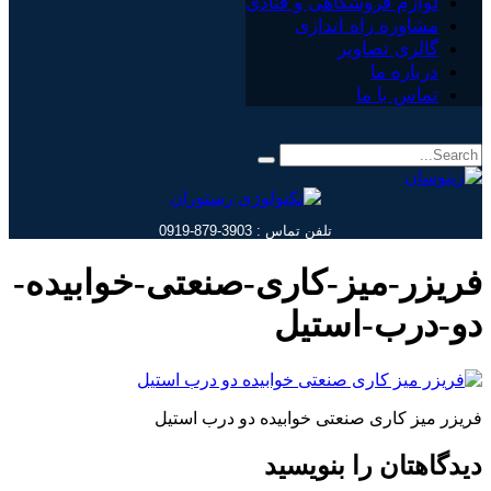
لوازم فروشگاهی و قنادی
مشاوره راه اندازی
گالری تصاویر
درباره ما
تماس با ما
تلفن تماس : 3903-879-0919
فریزر-میز-کاری-صنعتی-خوابیده-
دو-درب-استیل
فریزر میز کاری صنعتی خوابیده دو درب استیل
دیدگاهتان را بنویسید